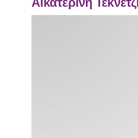
Αικατερίνη Τεκνετζ