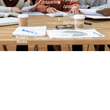
Γραμματεία
Διασύνδεσης
Κεντρική
Βιβλιοθήκη
Designed by
Πρόγραμμα Μεταπτυχιακών Σπουδών
Rubik's
Προηγμένα Λειτουργικά Υλικά 2025
Studio