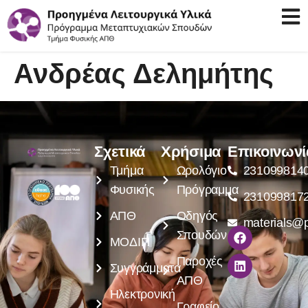
Ανδρέας Δελημήτης
Σχετικά
Χρήσιμα
Επικοινωνί
Τμήμα
Ωρολόγιο
231099814
Φυσικής
Πρόγραμμα
231099817
ΑΠΘ
Οδηγός
materials@p
Σπουδών
ΜΟΔΙΠ
Παροχές
Συγγράμματα
ΑΠΘ
Ηλεκτρονική
Γραφείο