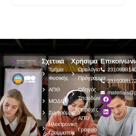
Σχετικά
Χρήσιμα
Επικοινωνί
Τμήμα
Ωρολόγιο
231099814
Φυσικής
Πρόγραμμα
231099817
ΑΠΘ
Οδηγός
materials@p
Σπουδών
ΜΟΔΙΠ
Παροχές
Συγγράμματα
ΑΠΘ
Ηλεκτρονική
Γραφείο
Γραμματεία