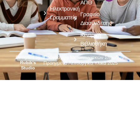
ΑΠΘ
Ηλεκτρονική
Γραφείο
Γραμματεία
Διασύνδεσης
Κεντρική
Βιβλιοθήκη
Designed by
Πρόγραμμα Μεταπτυχιακών Σπουδών
Rubik's
Προηγμένα Λειτουργικά Υλικά 2025
Studio