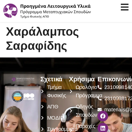
Χαράλαμπος
Σαραφίδης
Σχετικά
Χρήσιμα
Επικοινωνί
Τμήμα
Ωρολόγιο
231099814
Φυσικής
Πρόγραμμα
231099817
ΑΠΘ
Οδηγός
materials@p
Σπουδών
ΜΟΔΙΠ
Παροχές
Συγγράμματα