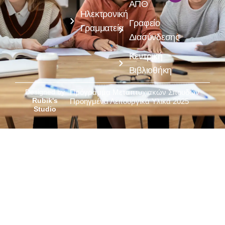
ΑΠΘ
Ηλεκτρονική
Γραφείο
Γραμματεία
Διασύνδεσης
Κεντρική
Βιβλιοθήκη
Designed by
Πρόγραμμα Μεταπτυχιακών Σπουδών
Rubik's
Προηγμένα Λειτουργικά Υλικά 2025
Studio