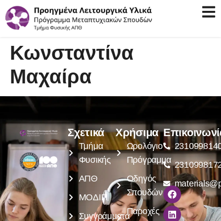
Κωνσταντίνα
Μαχαίρα
Σχετικά
Χρήσιμα
Επικοινωνί
Τμήμα
Ωρολόγιο
231099814
Φυσικής
Πρόγραμμα
231099817
ΑΠΘ
Οδηγός
materials@p
Σπουδών
ΜΟΔΙΠ
Παροχές
Συγγράμματα