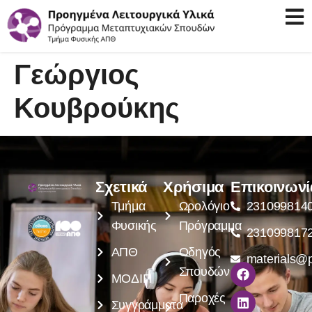
Γεώργιος
Κουβρούκης
Σχετικά
Χρήσιμα
Επικοινωνί
Τμήμα
Ωρολόγιο
231099814
Φυσικής
Πρόγραμμα
231099817
ΑΠΘ
Οδηγός
materials@p
Σπουδών
ΜΟΔΙΠ
Παροχές
Συγγράμματα