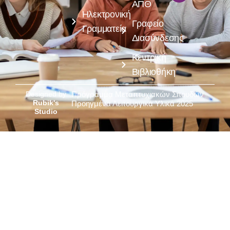
ΑΠΘ
Ηλεκτρονική
Γραφείο
Γραμματεία
Διασύνδεσης
Κεντρική
Βιβλιοθήκη
Designed by
Πρόγραμμα Μεταπτυχιακών Σπουδών
Rubik's
Προηγμένα Λειτουργικά Υλικά 2025
Studio