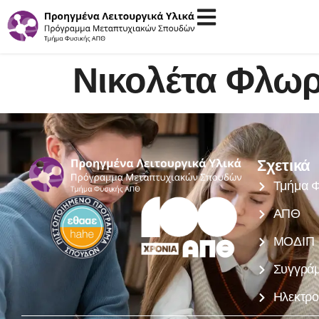
Νικολέτα Φλωρ
Σχετικά
Τμήμα Φ
ΑΠΘ
ΜΟΔΙΠ
Συγγρά
Ηλεκτρο