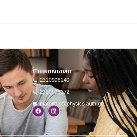
Επικοινωνία
2310998140
2310998172
materials@physics.auth.gr