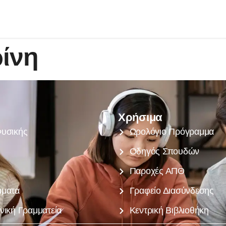
ίνη
Χρήσιμα
υσικής
Ωρολόγιο Πρόγραμμα
Οδηγός Σπουδών
Παροχές ΑΠΘ
μματα
Γραφείο Διασύνδεσης
νική Γραμματεία
Κεντρική Βιβλιοθήκη