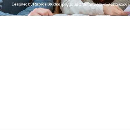
Designed by
Rubik's Studio
Πρόγραμμα Μεταπτυχιακών Σπουδών Πρ