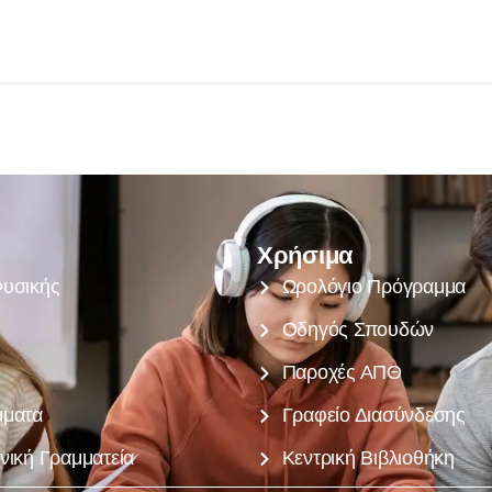
Χρήσιμα
υσικής
Ωρολόγιο Πρόγραμμα
Οδηγός Σπουδών
Παροχές ΑΠΘ
μματα
Γραφείο Διασύνδεσης
νική Γραμματεία
Κεντρική Βιβλιοθήκη