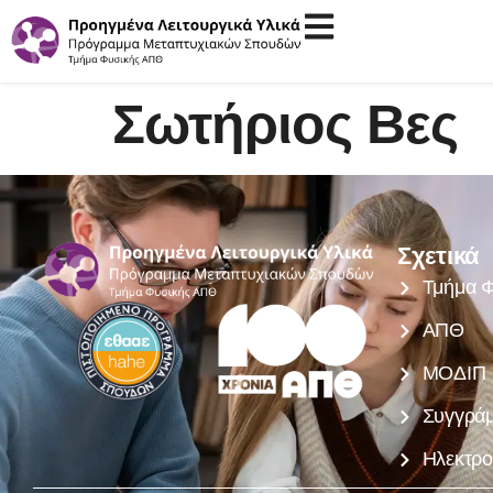
Σωτήριος Βες
Σχετικά
Τμήμα Φ
ΑΠΘ
ΜΟΔΙΠ
Συγγρά
Ηλεκτρο