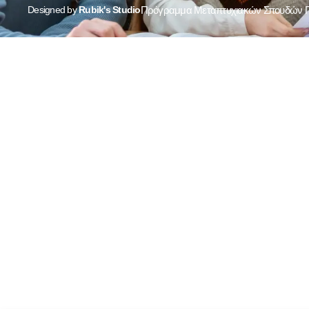
Designed by
Rubik's Studio
Πρόγραμμα Μεταπτυχιακών Σπουδών Πρ