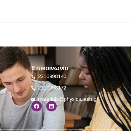
Επικοινωνία
2310998140
2310998172
materials@physics.auth.gr