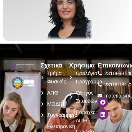
Σχετικά
Χρήσιμα
Επικοινωνί
Τμήμα
Ωρολόγιο
231099814
Φυσικής
Πρόγραμμα
231099817
ΑΠΘ
Οδηγός
materials@p
Σπουδών
ΜΟΔΙΠ
Παροχές
Συγγράμματα
ΑΠΘ
Ηλεκτρονική
Γραφείο