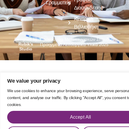
Γραμματεία
Διασύνδεσης
Κεντρική
Βιβλιοθήκη
Designed by
Πρόγραμμα Μεταπτυχιακών Σπουδών
Rubik's
Προηγμένα Λειτουργικά Υλικά 2025
Studio
We value your privacy
We use cookies to enhance your browsing experience, serve persona
content, and analyse our traffic. By clicking "Accept All", you consent 
cookies.
Accept All