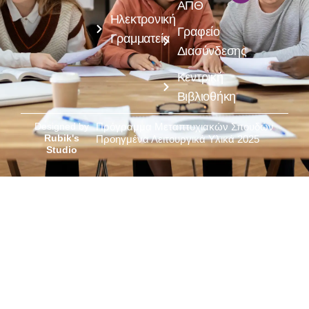
ΑΠΘ
Ηλεκτρονική
Γραφείο
Γραμματεία
Διασύνδεσης
Κεντρική
Βιβλιοθήκη
Designed by
Πρόγραμμα Μεταπτυχιακών Σπουδών
Rubik's
Προηγμένα Λειτουργικά Υλικά 2025
Studio