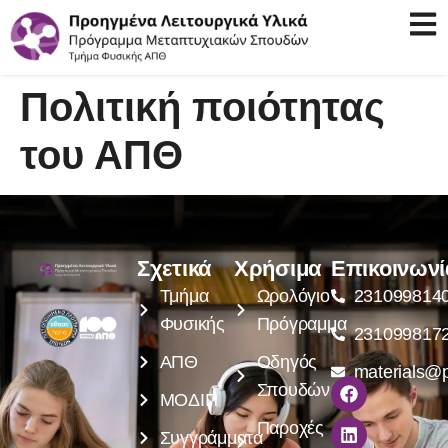
Πολιτική ποιότητας
του ΑΠΘ
Σχετικά
Χρήσιμα
Επικοινωνί
Τμήμα
Ωρολόγιο
231099814
Φυσικής
Πρόγραμμα
231099817
ΑΠΘ
Οδηγός
materials@p
Σπουδών
ΜΟΔΙΠ
Παροχές
Συγγράμματα