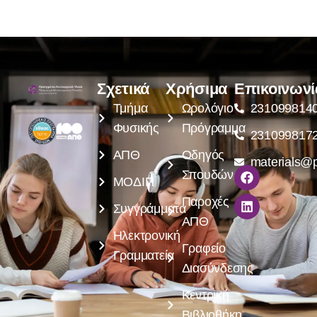
Σχετικά
Χρήσιμα
Επικοινωνί
Τμήμα
Ωρολόγιο
231099814
Φυσικής
Πρόγραμμα
231099817
ΑΠΘ
Οδηγός
materials@p
Σπουδών
ΜΟΔΙΠ
Παροχές
Συγγράμματα
ΑΠΘ
Ηλεκτρονική
Γραφείο
Γραμματεία
Διασύνδεσης
Κεντρική
Βιβλιοθήκη