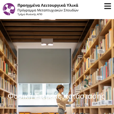
Φυσική Στερεάς Κατάστασης